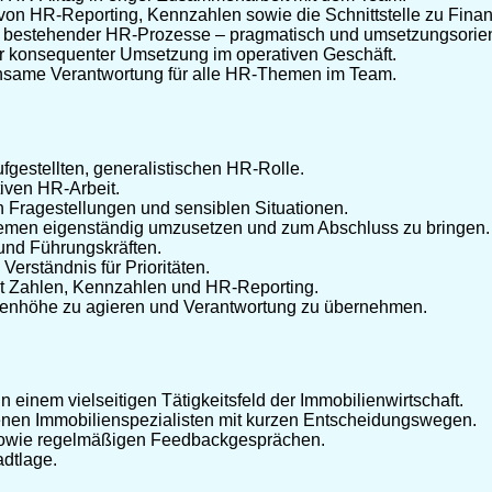
 von HR-Reporting, Kennzahlen sowie die Schnittstelle zu Fina
 bestehender HR-Prozesse – pragmatisch und umsetzungsorient
ger konsequenter Umsetzung im operativen Geschäft.
nsame Verantwortung für alle HR-Themen im Team.
fgestellten, generalistischen HR-Rolle.
tiven HR-Arbeit.
 Fragestellungen und sensiblen Situationen.
emen eigenständig umzusetzen und zum Abschluss zu bringen.
und Führungskräften.
erständnis für Prioritäten.
mit Zahlen, Kennzahlen und HR-Reporting.
Augenhöhe zu agieren und Verantwortung zu übernehmen.
einem vielseitigen Tätigkeitsfeld der Immobilienwirtschaft.
nen Immobilienspezialisten mit kurzen Entscheidungswegen.
n sowie regelmäßigen Feedbackgesprächen.
adtlage.