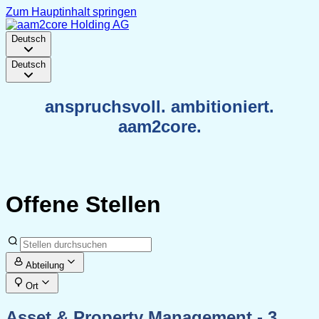
Zum Hauptinhalt springen
Deutsch
Deutsch
anspruchsvoll. ambitioniert.
aam2core.
Offene Stellen
Abteilung
Ort
Asset & Property Management
- 3