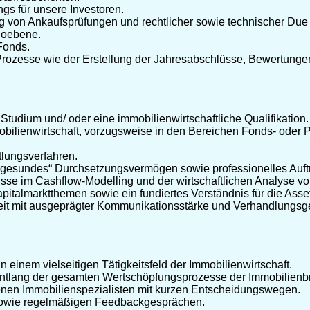
ngs für unsere Investoren.
g von Ankaufsprüfungen und rechtlicher sowie technischer Due 
ioebene.
 Fonds.
Prozesse wie der Erstellung der Jahresabschlüsse, Bewertunge
tudium und/ oder eine immobilienwirtschaftliche Qualifika­tion.
mmobilienwirtschaft, vorzugsweise in den Bereichen Fonds- oder
tlungsverfahren.
 „gesundes“ Durchsetzungsvermögen sowie professionelles Auft
se im Cashflow-Modelling und der wirtschaft­lichen Analyse vo
italmarktthemen sowie ein fundiertes Verständnis für die Asse
it mit ausgeprägter Kommunikationsstärke und Verhandlungsg
einem vielseitigen Tätigkeitsfeld der Immobilienwirtschaft.
entlang der gesamten Wertschöpfungsprozesse der Immobilienb
nen Immobilienspezialisten mit kurzen Entscheidungswegen.
n sowie regelmäßigen Feedbackgesprächen.